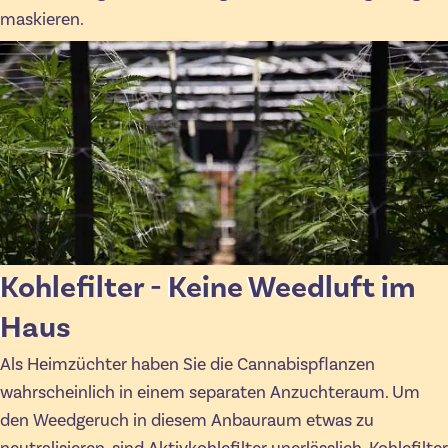
maskieren.
Kohlefilter - Keine Weedluft im
Haus
Als Heimzüchter haben Sie die Cannabispflanzen
wahrscheinlich in einem separaten Anzuchteraum. Um
den Weedgeruch in diesem Anbauraum etwas zu