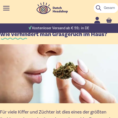
Zum Inhalt springen
Suche
Cart
ewertungen
Kostenloser Versand ab € 59,- in DE
Wie verhindert man Grasgeruch im Haus?
Für viele Kiffer und Züchter ist dies eines der größten