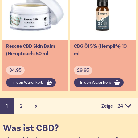
Rescue CBD Skin Balm
CBG Öl 5% (Hemplife) 10
(Hemptouch) 50 ml
ml
34,95
29,95
In den Warenkorb
In den Warenkorb
>
1
2
Zeige
Sie lesen gerade die Seite
Seite
pro Seit
Was ist CBD?