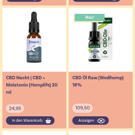
Neu!
CBD Nacht | CBD +
CBD Öl Raw (Wedihemp)
Melatonin (Hemplife) 20
18%
ml
109,50
24,95
In den Warenkorb
Anzeigen