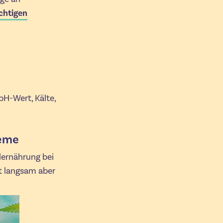
ichtigen
pH-Wert, Kälte,
leme
lernährung bei
tt langsam aber