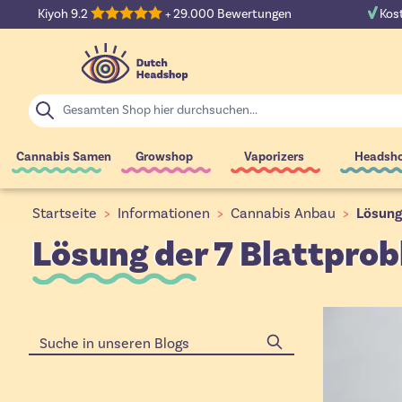
Zum Inhalt springen
Kiyoh 9.2
+ 29.000 Bewertungen
Kost
Suche
Cannabis Samen
Growshop
Vaporizers
Headsh
Startseite
>
Informationen
>
Cannabis Anbau
>
Lösung
Lösung der 7 Blattprob