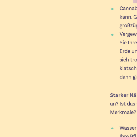
Cannabi
kann. G
großzü
Vergewi
Sie Ihr
Erde un
sich tr
klatsch
dann gi
Starker Nä
an? Ist das
Merkmale? 
Wasser 
Ihre Pf