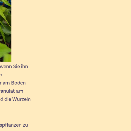
 wenn Sie ihn
n.
er am Boden
granulat am
d die Wurzeln
spflanzen zu