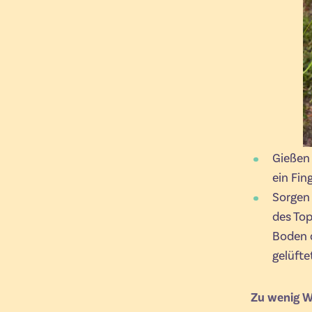
Gießen 
ein Fin
Sorgen 
des Top
Boden d
gelüft
Zu wenig W