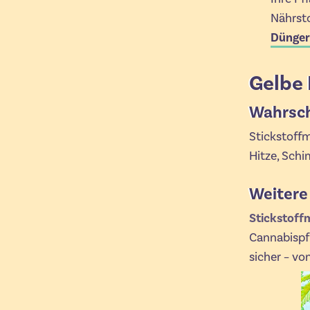
Nährsto
Dünger
Gelbe 
Wahrsch
Stickstoffm
Hitze, Schi
Weitere
Stickstoff
Cannabispfl
sicher – vo