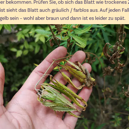
r bekommen. Prüfen Sie, ob sich das Blatt wie trockenes 
ist sieht das Blatt auch gräulich / farblos aus. Auf jeden Fa
 gelb sein – wohl aber braun und dann ist es leider zu spät.