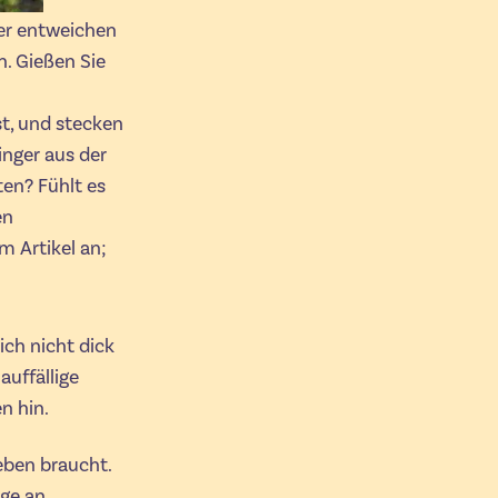
er entweichen
n. Gießen Sie
st, und stecken
Finger aus der
ten? Fühlt es
en
 Artikel an;
sich nicht dick
auffällige
n hin.
eben braucht.
nge an