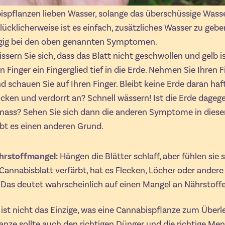
spflanzen lieben Wasser, solange das überschüssige Wass
lücklicherweise ist es einfach, zusätzliches Wasser zu gebe
gig bei den oben genannten Symptomen.
ssern Sie sich, dass das Blatt nicht geschwollen und gelb i
en Finger ein Fingerglied tief in die Erde. Nehmen Sie Ihren 
d schauen Sie auf Ihren Finger. Bleibt keine Erde daran haf
ocken und verdorrt an? Schnell wässern! Ist die Erde dageg
nass? Sehen Sie sich dann die anderen Symptome in diesem
bt es einen anderen Grund.
hrstoffmangel:
Hängen die Blätter schlaff, aber fühlen sie 
 Cannabisblatt verfärbt, hat es Flecken, Löcher oder andere 
Das deutet wahrscheinlich auf einen Mangel an Nährstoffe
ist nicht das Einzige, was eine Cannabispflanze zum Überl
lanze sollte auch den richtigen Dünger und die richtige Me