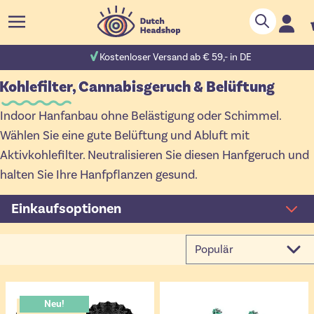
Zum Inhalt springen
Suche
C
 Bewertungen
Kostenloser Versand ab € 59,- in DE
Kohlefilter, Cannabisgeruch & Belüftung
Indoor Hanfanbau ohne Belästigung oder Schimmel.
Wählen Sie eine gute Belüftung und Abluft mit
Aktivkohlefilter. Neutralisieren Sie diesen Hanfgeruch und
halten Sie Ihre Hanfpflanzen gesund.
Einkaufsoptionen
Neu!