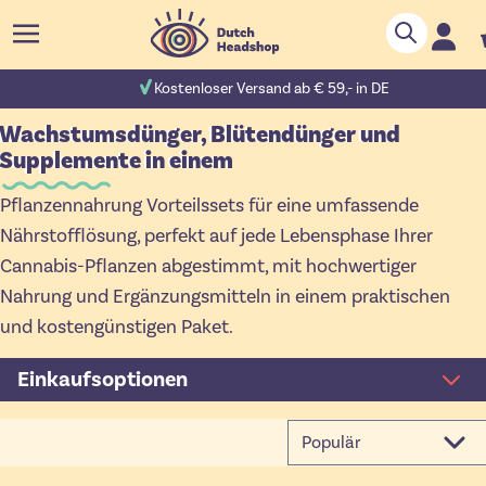
Zum Inhalt springen
Suche
C
 Bewertungen
Kostenloser Versand ab € 59,- in DE
Wachstumsdünger, Blütendünger und
Supplemente in einem
Pflanzennahrung Vorteilssets für eine umfassende
Nährstofflösung, perfekt auf jede Lebensphase Ihrer
Cannabis-Pflanzen abgestimmt, mit hochwertiger
Nahrung und Ergänzungsmitteln in einem praktischen
und kostengünstigen Paket.
Einkaufsoptionen