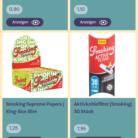
0,90
1,10
Anzeigen
Anzeigen
Smoking Supreme Papers |
Aktivkohlefilter (Smoking)
King-Size Slim
30 Stück
1,25
7,95