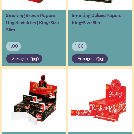
Smoking Brown Papers
Smoking Deluxe Papers |
Ungebleichtes | King-Size
King-Size Slim
Slim
1,00
1,00
Anzeigen
Anzeigen