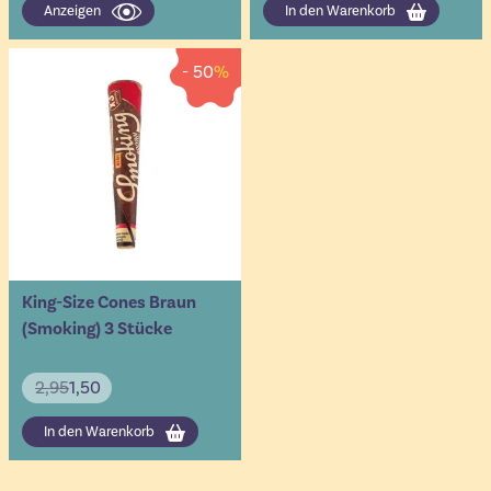
Anzeigen
In den Warenkorb
- 50
%
King-Size Cones Braun
(Smoking) 3 Stücke
2,95
1,50
In den Warenkorb