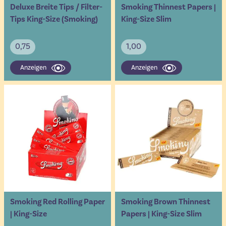
Deluxe Breite Tips / Filter-
Smoking Thinnest Papers |
Tips King-Size (Smoking)
King-Size Slim
0,75
1,00
Anzeigen
Anzeigen
Smoking Red Rolling Paper
Smoking Brown Thinnest
| King-Size
Papers | King-Size Slim