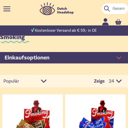
Zum Inhalt springen
Suche
Cart
ewertungen
Kostenloser Versand ab € 59,- in DE
Smoking
Einkaufsoptionen
Zeige
pro Seit