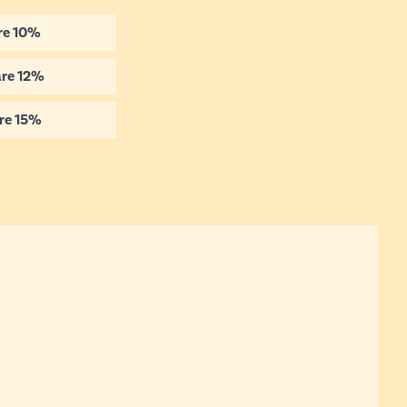
re
10
%
re
12
%
re
15
%