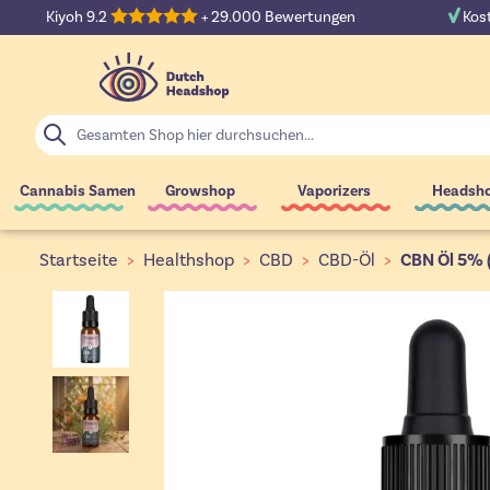
Zum Inhalt springen
Kiyoh 9.2
+ 29.000 Bewertungen
Kost
Suche
Cannabis Samen
Growshop
Vaporizers
Headsh
Startseite
>
Healthshop
>
CBD
>
CBD-Öl
>
CBN Öl 5% (