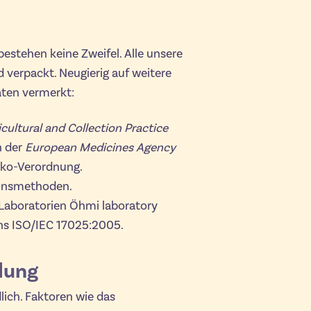
estehen keine Zweifel. Alle unsere
d verpackt. Neugierig auf weitere
aten vermerkt:
cultural and Collection Practice
 der
European Medicines Agency
Öko-Verordnung.
onsmethoden.
en Laboratorien Öhmi laboratory
ns ISO/IEC 17025:2005.
dung
dlich. Faktoren wie das