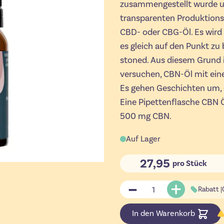
zusammengestellt wurde un
transparenten Produktions
CBD- oder CBG-Öl. Es wird
es gleich auf den Punkt zu
stoned. Aus diesem Grund i
versuchen, CBN-Öl mit ein
Es gehen Geschichten um, 
Eine Pipettenflasche CBN Ö
500 mg CBN.
Auf Lager
27,95
pro Stück
Menge
Rabatt |
In den Warenkorb