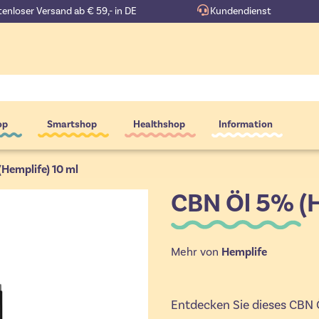
enloser Versand ab € 59,- in DE
Kundendienst
op
Smartshop
Healthshop
Information
Hemplife) 10 ml
CBN Öl 5% (H
Mehr von
Hemplife
Entdecken Sie dieses CBN Ö