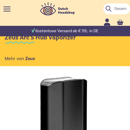
Zum Inhalt springen
Suche
Cart
ewertungen
Kostenloser Versand ab € 59,- in DE
Zeus Arc S Hub Vaporizer
Mehr von
Zeus